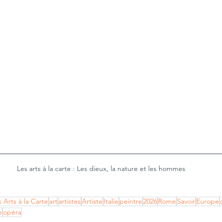
Les arts à la carte : Les dieux, la nature et les hommes
s Arts à la Carte
art
artistes
Artiste
Italie
peintre
2026
Rome
Savoir
Europe
e
opéra