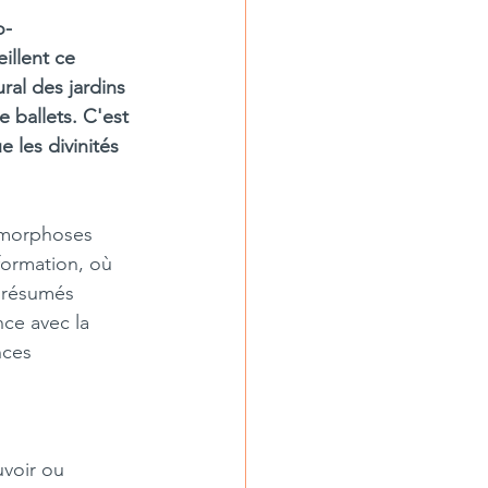
o-
illent ce 
ral des jardins 
 ballets. C'est 
 les divinités 
amorphoses  
ormation, où 
s résumés
nce avec la 
ces 
voir ou 