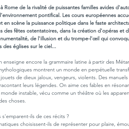
à Rome de la rivalité de puissantes familles avides d'aut
l'environnement pontifical. Les cours européennes accue
 en scène la puissance politique dans le faste architectu
 des fêtes ostentatoires, dans Ia création d'opéras et de
umentalité, de l'illusion et du trompe-l'œil qui convoque
des églises sur le ciel...
n enseigne encore la grammaire latine à partir des Mét
 mythologiques montrent un monde en perpétuelle transf
jouets de dieux jaloux, vengeurs, violents. Des manuel
t, racontant leurs légendes. On aime ces fables en résona
 monde instable, vécu comme un théâtre où les apparen
 des choses.
s'emparent-ils de ces récits ? 
iques choisissent-ils de représenter pour plaire, émou