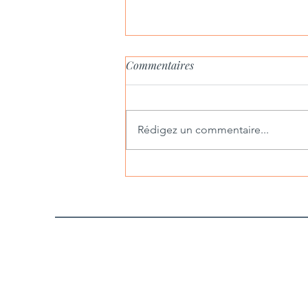
Commentaires
Rédigez un commentaire...
Le sens caché des natures
mortes