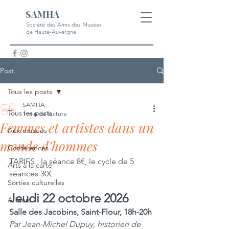
SAMHA
Société des Amis des Musées
de Haute-Auvergne
Post
Tous les posts
SAMHA
Tous les posts
1 min de lecture
Femmes et artistes dans un
Aux musées
monde d’hommes
Conférences
TARIFS : la séance 8€, le cycle de 5 
Arts à la carte
séances 30€
Sorties culturelles
Jeudi 22 octobre 2026
Ailleurs
Salle des Jacobins, Saint-Flour, 18h-20h 
Par Jean-Michel Dupuy, historien de 