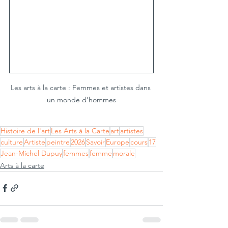
Les arts à la carte : Femmes et artistes dans 
un monde d’hommes
Histoire de l'art
Les Arts à la Carte
art
artistes
culture
Artiste
peintre
2026
Savoir
Europe
cours
17
Jean-Michel Dupuy
femmes
femme
morale
Arts à la carte