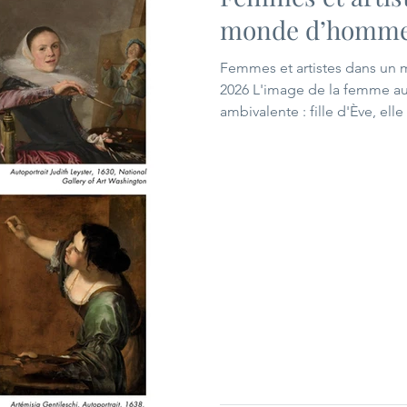
monde d’homm
Femmes et artistes dans un 
2026 L'image de la femme au
ambivalente : fille d'Ève, elle
diabolique, mais elle est aus
travers celle de Marie. Par nature elle est inférieure à
l'homme, donc soumise à son
au savoir ? On en débat depu
incité les congrégations à lu
morale et les travaux d'aiguill