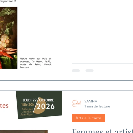
aisés recherchent des peintur
décorer leurs demeures. Le m
professionnalise et se struct
SAMHA
1 min de lecture
Arts à la carte
Femmes et artis