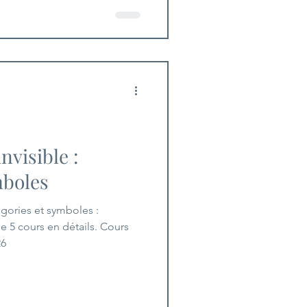
nvisible :
mboles
légories et symboles :
e 5 cours en détails. Cours
26