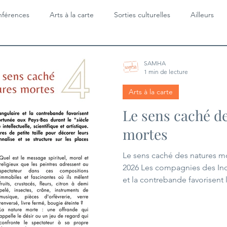
férences
Arts à la carte
Sorties culturelles
Ailleurs
SAMHA
1 min de lecture
Arts à la carte
Le sens caché d
mortes
Le sens caché des natures m
2026 Les compagnies des Ind
et la contrebande favorisent l'émergence d'une
bourgeoisie marchande fortu
"siècle d'or", une période m
intellectuelle, scientifique et