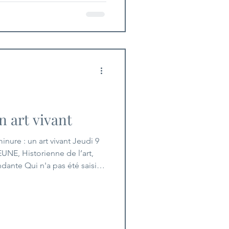
n art vivant
: un art vivant Jeudi 9
UNE, Historienne de l’art,
dante Qui n'a pas été saisi
crit enluminé ? Apparu dès
e byzantin, cet art se
rchemins reliés dans les
nscrit inlassablement les
ers des abbayes.