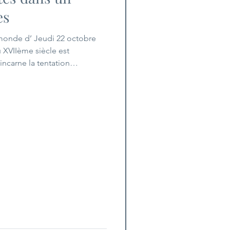
es
monde d’ Jeudi 22 octobre
 XVIIème siècle est
 incarne la tentation
si l'image de la maternité à
 autorité. Peut-elle accéder
is le Concile de Trente qui a
i apprendre le catéchisme, la
es. Lir