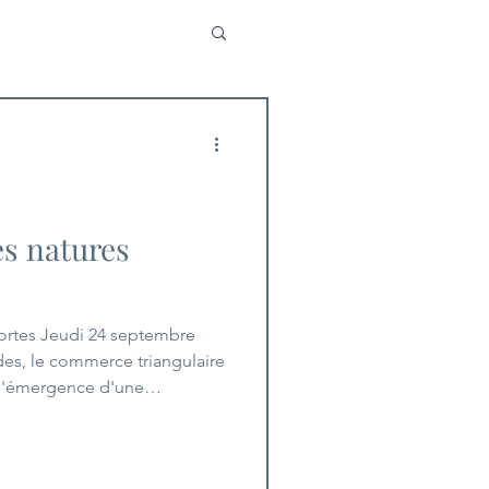
es natures
ortes Jeudi 24 septembre
es, le commerce triangulaire
née aux Pays-Bas durant le
arquée par la prospérité
 artistiques. Des particuliers