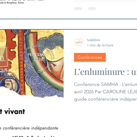
SAMHA
1 min de lecture
Conférences
L’enluminure : u
Conférence SAMHA : L’enluminure 
avril 2026 Par CAROLINE LEJE
guide conférencière indépen
d'admiration face à un manus
le VIème siècle dans le mond
propage en Europe sur les pa
codex. Au Moyen-Âge, on tra
textes anciens dans les ateli