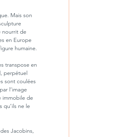
que. Mais son 
sculpture  
 nourrit de 
les en Europe 
 figure humaine.
les transpose en
d, perpétuel 
es sont coulées 
par l’image  
he immobile de 
qu’ils ne le 
e des Jacobins, 