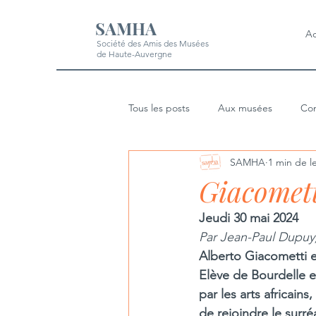
SAMHA
Ac
Société des Amis des Musées
de Haute-Auvergne
Tous les posts
Aux musées
Con
SAMHA
1 min de l
Giacometti
Jeudi 30 mai 2024
Par Jean-Paul Dupuy, 
Alberto Giacometti e
Elève de Bourdelle e
par les arts africain
de rejoindre le surré