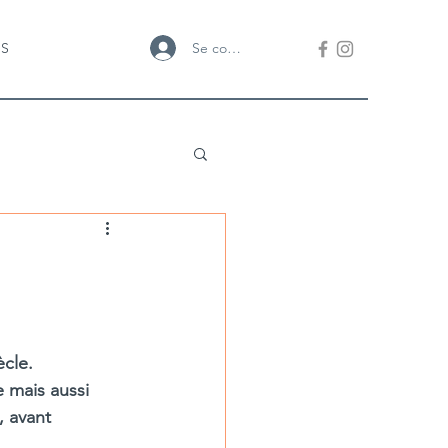
Se connecter
US
ècle.
e mais aussi
, avant