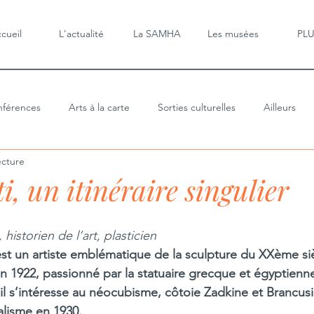
cueil
L'actualité
La SAMHA
Les musées
PL
férences
Arts à la carte
Sorties culturelles
Ailleurs
ecture
, un itinéraire singulier
historien de l’art, plasticien 
st un artiste emblématique de la sculpture du XXème si
n 1922, passionné par la statuaire grecque et égyptienn
s, il s’intéresse au néocubisme, côtoie Zadkine et Brancusi
alisme en 1930. 