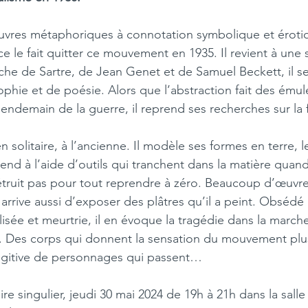
 œuvres métaphoriques à connotation symbolique et éroti
 le fait quitter ce mouvement en 1935. Il revient à une 
he de Sartre, de Jean Genet et de Samuel Beckett, il se
sophie et de poésie. Alors que l’abstraction fait des ému
lendemain de la guerre, il reprend ses recherches sur la
en solitaire, à l’ancienne. Il modèle ses formes en terre, 
eprend à l’aide d’outils qui tranchent dans la matière quan
s détruit pas pour tout reprendre à zéro. Beaucoup d’œuvr
i arrive aussi d’exposer des plâtres qu’il a peint. Obsédé 
lisée et meurtrie, il en évoque la tragédie dans la marc
es. Des corps qui donnent la sensation du mouvement plus 
 fugitive de personnages qui passent…
ire singulier, jeudi 30 mai 2024 de 19h à 21h dans la sall