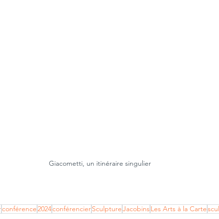
Giacometti, un itinéraire singulier
r
conférence
2024
conférencier
Sculpture
Jacobins
Les Arts à la Carte
scu