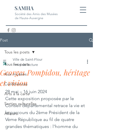
SAMHA
Société des Amis des Musées
de Haute-Auvergne
Post
Tous les posts
Ville de Saint-Flour
Tous les posts
1 min de lecture
Georges Pompidou, héritage
Aux musées
et vision
Conférences
28 mai – 16 juin 2024
Arts à la carte
Cette exposition proposée par le 
Sorties culturelles
Conseil départemental retrace la vie et 
le parcours du 2ème Président de la 
Ailleurs
Vème République au fil de quatre 
grandes thématiques : l'homme du 