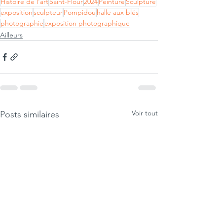
Histoire de l'art
Saint-Flour
2024
Peinture
Sculpture
exposition
sculpteur
Pompidou
halle aux blés
photographie
exposition photographique
Ailleurs
Voir tout
Posts similaires