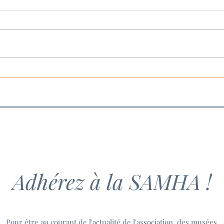
Sports, sportifs et jeux
Les 
olympiques dans l'Europe en
histo
guerre (1936-1948)
du s
Adhérez à la SAMHA !
Pour être au courant de l'actualité de l'association, des musées