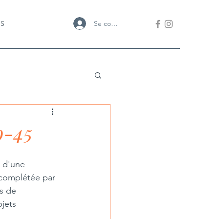
Se connecter
US
9-45
 d'une 
 complétée par 
s de 
jets 