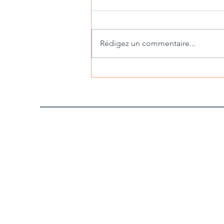
Rédigez un commentaire...
Georges Pompidou, héritage et
vision