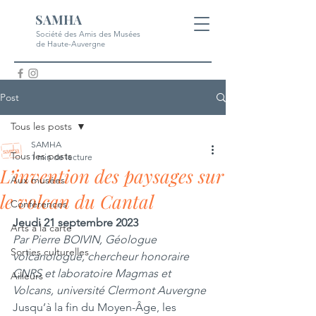
SAMHA
Société des Amis des Musées
de Haute-Auvergne
Post
Tous les posts
SAMHA
Tous les posts
1 min de lecture
L’invention des paysages sur
Aux musées
le volcan du Cantal
Conférences
Jeudi 21 septembre 2023
Arts à la carte
Par Pierre BOIVIN, Géologue 
Sorties culturelles
volcanologue, chercheur honoraire 
CNRS et laboratoire Magmas et 
Ailleurs
Volcans, université Clermont Auvergne
Jusqu’à la fin du Moyen-Âge, les 