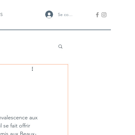
Se connecter
US
onvalescence aux
e fait offrir 
dmis aux Beaux- 