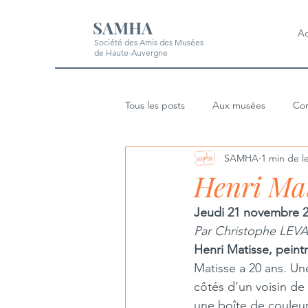
SAMHA
Ac
Société des Amis des Musées
de Haute-Auvergne
Tous les posts
Aux musées
Con
SAMHA
1 min de l
Henri Mat
Jeudi 21 novembre 
Par
Christophe LEVAD
Henri Matisse, pein
Matisse a 20 ans. Un
côtés d’un voisin de 
une boîte de couleur