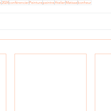
e
2024
conférencier
Peinture
peintre
Atelier
Matisse
bonheur