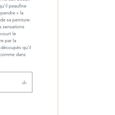
u’il peaufine 
pandre « la  
 de sa peinture. 
es sensations 
court le  
 par la  
s découpés qu’il 
, comme dans  