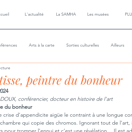
cueil
L'actualité
La SAMHA
Les musées
PL
férences
Arts à la carte
Sorties culturelles
Ailleurs
ecture
isse, peintre du bonheur
2024
OUX, conférencier, docteur en histoire de l’art
tre du bonheur
e crise d’appendicite aigüe le contraint à une longue c
chambre qui copie des chromos. Ignorant tout de l’art, il s
s pour tromper l’ennui et c’est une révélation… Il est a