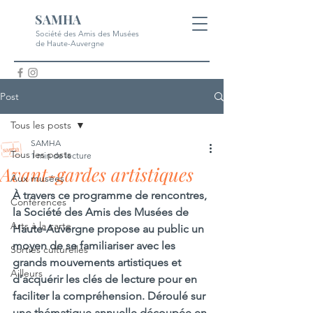
SAMHA
Société des Amis des Musées
de Haute-Auvergne
Post
Tous les posts
SAMHA
Tous les posts
1 min de lecture
Avant-gardes artistiques
Aux musées
À travers ce programme de rencontres, 
Conférences
la Société des Amis des Musées de 
Arts à la carte
Haute-Auvergne propose au public un 
moyen de se familiariser avec les 
Sorties culturelles
grands mouvements artistiques et 
Ailleurs
d’acquérir les clés de lecture pour en 
faciliter la compréhension. Déroulé sur 
une thématique annuelle découpée en 