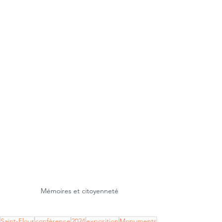
Mémoires et citoyenneté
Saint-Flour
conférence
2024
exposition
Monuments