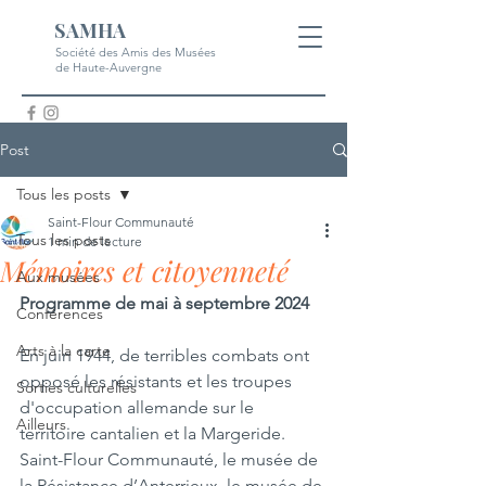
SAMHA
Société des Amis des Musées
de Haute-Auvergne
Post
Tous les posts
Saint-Flour Communauté
Tous les posts
1 min de lecture
Mémoires et citoyenneté
Aux musées
Programme de mai à septembre 2024
Conférences
Arts à la carte
En juin 1944, de terribles combats ont 
opposé les résistants et les troupes 
Sorties culturelles
d'occupation allemande sur le 
Ailleurs
territoire cantalien et la Margeride. 
Saint-Flour Communauté, le musée de 
la Résistance d’Anterrieux, le musée de 