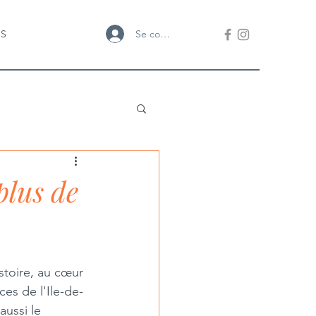
Se connecter
US
plus de
stoire, au cœur 
es de l'Ile-de-
ussi le 