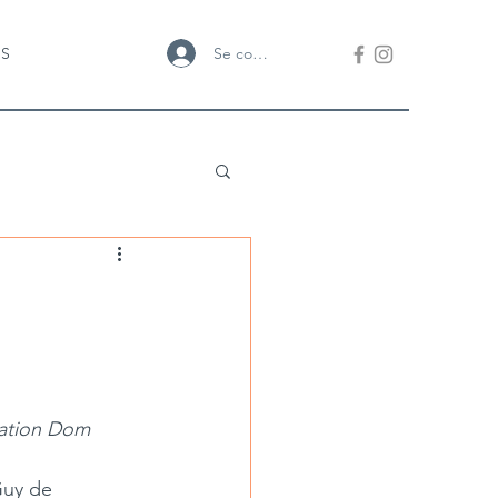
Se connecter
US
iation Dom 
Guy de 