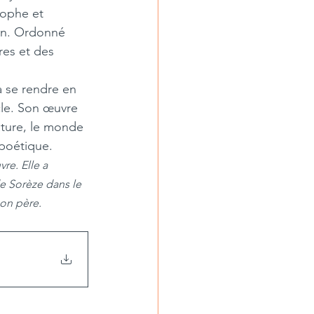
ophe et 
rn. Ordonné 
es et des 
 à se rendre en 
cle. Son œuvre 
ature, le monde 
 poétique.
e. Elle a  
de Sorèze dans le 
son père.