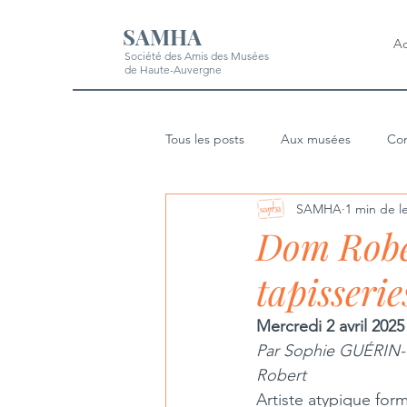
SAMHA
Ac
Société des Amis des Musées
de Haute-Auvergne
Tous les posts
Aux musées
Con
SAMHA
1 min de l
Dom Rober
tapisseri
Mercredi 2 avril 2025
Par
Sophie GUÉRIN-GA
Robert
Artiste atypique form