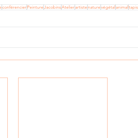
e
conférencier
Peinture
Jacobins
Atelier
artiste
nature
végétal
animal
tapis