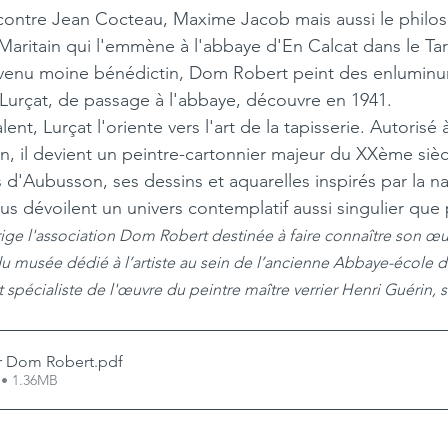
ontre Jean Cocteau, Maxime Jacob mais aussi le philos
aritain qui l'emmène à l'abbaye d'En Calcat dans le Ta
evenu moine bénédictin, Dom Robert peint des enluminur
Lurçat, de passage à l'abbaye, découvre en 1941.
ent, Lurçat l'oriente vers l'art de la tapisserie. Autorisé
, il devient un peintre-cartonnier majeur du XXème siè
rs d'Aubusson, ses dessins et aquarelles inspirés par la n
ous dévoilent un univers contemplatif aussi singulier que
ge l'association Dom Robert destinée à faire connaître son œuvr
 du musée dédié à l’artiste au sein de l’ancienne Abbaye-école 
t spécialiste de l'œuvre du peintre maître verrier Henri Guérin, 
er Dom Robert
.pdf
 • 1.36MB